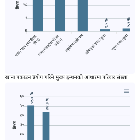
प्रतिशत
१८
९
२.१ %
१.५ %
0
ट्युबवेल/हाते पम्प
ढाकिएको इनार/कुवा
खुला इनार/कुवा
धारा/पाइप (घरपरिसर
धारा/पाइप(घरपरिसर
भित्र)
बाहिर)
खाना पकाउन प्रयोग गरिने मुख्य इन्धनको आधारमा परिवार संख्या
५१.० %
६०
४४.३ %
५०
४०
प्रतिशत
३०
२०