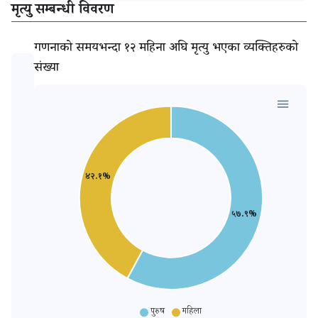
मृत्यु सम्बन्धी विवरण
गणनाको समयभन्दा १२ महिना अघि मृत्यु भएका व्यक्तिहरुको
संख्या
४२.१%
५७.९%
पुरुष
महिला