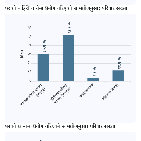
घरको बाहिरी गारोमा प्रयोग गरिएको सामग्रीअनुसार परिवार संख्या
५२.२ %
६०
५०
३०.७ %
४०
प्रतिशत
३०
११.७ %
२०
३.२ %
१०
0
बाँसजन्य सामग्री
काचो 
काठ/फल्याक
माटोको जोडाई भएको
सिमेन्टको जोडाई
इँटा/ढुङ्गा
भएको इँटा/ढुङ्गा
घरको छानामा प्रयोग गरिएको सामग्रीअनुसार परिवार संख्या