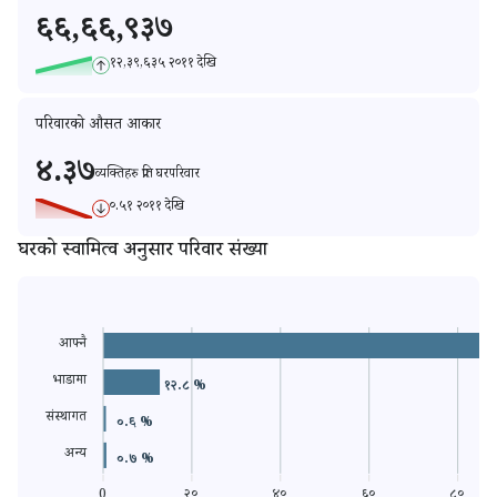
६६,६६,९३७
१२,३९,६३५ २०११ देखि
परिवारको औसत आकार
४.३७
व्यक्तिहरु
प्रति
घरपरिवार
०.५१ २०११ देखि
घरको स्वामित्व अनुसार परिवार संख्या
आफ्नै
भाडामा
१२.८ %
संस्थागत
०.६ %
अन्य
०.७ %
0
२०
४०
६०
८०