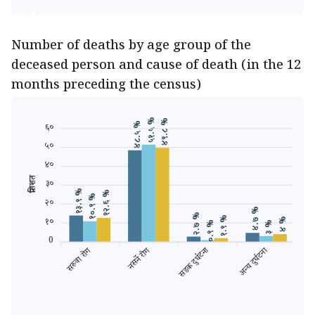
Number of deaths by age group of the
deceased person and cause of death (in the 12
months preceding the census)
५१.५ %
४९.८ %
४८.५ %
६०
५०
४०
प्रतिशत
३०
१३.९ %
१२.६ %
१०.९ %
२०
४.७ %
२.७ %
१.९ %
४ %
१०
३ %
०.९ %
०
0
सरुवा रोग
नसर्ने रोग
सडक दुर्घटना
अन्य दुर्घटना
गर्भ