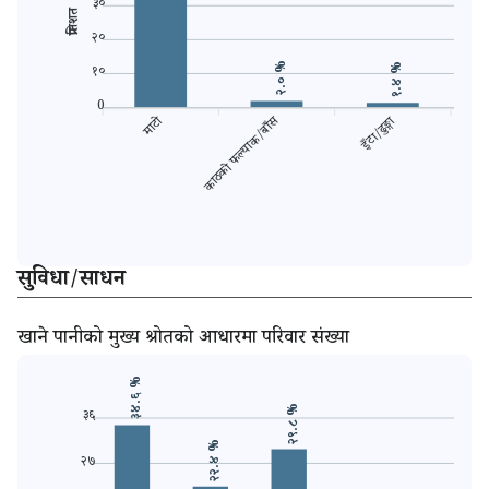
३०
प्रतिशत
२०
२.० %
१.४ %
१०
0
माटो
इँटा/ढुङ्गा
सेरामि
काठको फल्याक/बाँस
सुविधा/साधन
खाने पानीको मुख्य श्रोतको आधारमा परिवार संख्या
३४.६ %
२९.८ %
३६
२२.४ %
२७