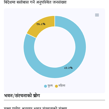
बिदेशमा बसोबास गर्ने अनुपस्थित जनसंख्या
१७.८%
८२.२%
पुरुष
महिला
भवन/संरचनाको प्रयोग