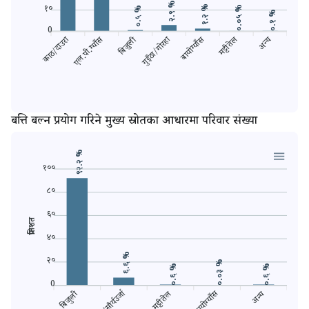
२.९ %
१०
१.२ %
०.०५ %
०.५ %
०.१ %
0
एल.पी.ग्याँस
बिजुली
बायोग्याँस
मट्टीतेल
गुइँठा/गोरहा
काठ/दाउरा
अन्य
बत्ति बल्न प्रयोग गरिने मुख्य स्रोतका आधारमा परिवार संख्या
९२.२ %
१००
८०
६०
प्रतिशत
४०
६.६ %
२०
०.०३ %
०.६ %
०.६ %
0
बिजुली
बायोग्याँस
मट्टीतेल
अन्य