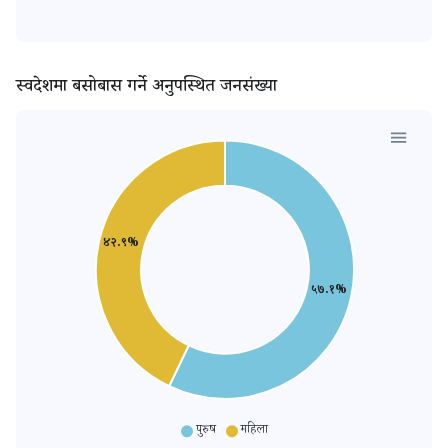
स्वदेशमा बसोबास गर्ने अनुपस्थित जनसंख्या
४२.९%
५७.१%
पुरुष
महिला