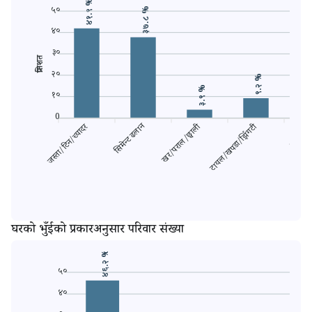
४१.९ %
५०
३७.८ %
४०
३०
प्रतिशत
२०
९.२ %
३.९ %
१०
0
जस्ता/टिन/च्यादर
सिमेन्ट ढलान
खर/पराल/छ्वाली
टायल/खपडा/झिँगटी
ढुङ्गा/स्
घरको भुँईको प्रकारअनुसार परिवार संख्या
४६.२ %
५०
४०